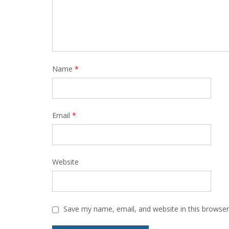
Name
*
Email
*
Website
Save my name, email, and website in this browser