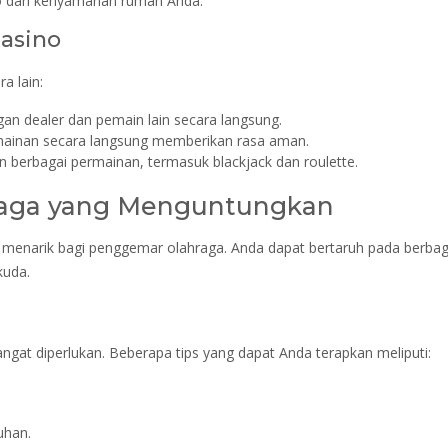
no dari kenyamanan rumah Anda.
asino
a lain:
an dealer dan pemain lain secara langsung.
mainan secara langsung memberikan rasa aman.
 berbagai permainan, termasuk blackjack dan roulette.
hraga yang Menguntungkan
f menarik bagi penggemar olahraga. Anda dapat bertaruh pada berbag
kuda.
ngat diperlukan. Beberapa tips yang dapat Anda terapkan meliputi:
uhan.