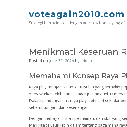
Skip
to
voteagain2010.com
content
Strategi bermain slot dengan fitur buy bonus yang efek
Menikmati Keseruan Ra
Posted on
June 30, 2026
by
admin
Memahami Konsep Raya Pl
Raya play menjadi salah satu istilah yang semakin pop
menawarkan lebih dari sekadar peluang untuk mena
Dalam pandangan ini, raya play lebih dari sekadar p
keberuntungan, dan kesenangan.
Dengan berbagai pilihan permainan, dari slot yang s
Mari kita telusuri lebih dalam tentang bagaimana ray