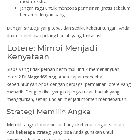
modal ekstra.
Jangan ragu untuk mencoba permainan gratis sebelum
bertaruh dengan uang.
Dengan strategi yang tepat dan sedikit keberuntungan, Anda
dapat membawa pulang hadiah yang fantastis!
Lotere: Mimpi Menjadi
Kenyataan
Siapa yang tidak pernah bermimpi untuk memenangkan
lotere? Di
Naga169.org
, Anda dapat mencoba
keberuntungan Anda dengan berbagai permainan lotere yang
menarik. Dengan tiket yang terjangkau dan hadiah yang
menggiurkan, setiap undian menjadi momen mendebarkan.
Strategi Memilih Angka
Memilih angka lotere bukan hanya keberuntungan semata.
Ada beberapa strategi yang bisa Anda gunakan untuk
meningkatkan peluang menang: