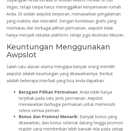
Vegas, tetapi tanpa harus meninggalkan kenyamanan rumah
Anda. Di sinilah awpslot berperan, menawarkan pengalaman
yang realistis dan interaktif. Dengan kombinasi grafis yang
memukau dan berbagai pilihan permainan, awpslot tidak
hanya menjadi sekadar platform, tetapi juga destinasi hiburan.
Keuntungan Menggunakan
Awpslot
Salah satu alasan utama mengapa banyak orang memilih
awpslot adalah keuntungan yang ditawarkannya. Berikut
adalah beberapa manfaat yang bisa Anda dapatkan:
Beragam Pilihan Permainan:
Anda tidak hanya
terjebak pada satu jenis permainan. Awpslot
menawarkan berbagai permainan untuk memenuhi
selera semua pemain.
Bonus dan Promosi Menarik:
Banyak bonus yang
ditawarkan, dari bonus selamat datang hingga promosi
reguler yang memberikan lebih banyak nilai pada setiap