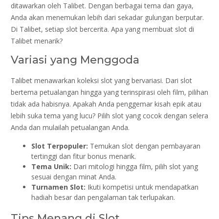
ditawarkan oleh Talibet. Dengan berbagai tema dan gaya,
Anda akan menemukan lebih dari sekadar gulungan berputar.
Di Talibet, setiap slot bercerita. Apa yang membuat slot di
Talibet menarik?
Variasi yang Menggoda
Talibet menawarkan koleksi slot yang bervariasi. Dari slot
bertema petualangan hingga yang terinspirasi oleh film, pilihan
tidak ada habisnya. Apakah Anda penggemar kisah epik atau
lebih suka tema yang lucu? Pilih slot yang cocok dengan selera
Anda dan mulailah petualangan Anda.
Slot Terpopuler:
Temukan slot dengan pembayaran
tertinggi dan fitur bonus menarik.
Tema Unik:
Dari mitologi hingga film, pilih slot yang
sesuai dengan minat Anda.
Turnamen Slot:
Ikuti kompetisi untuk mendapatkan
hadiah besar dan pengalaman tak terlupakan.
Tips Menang di Slot