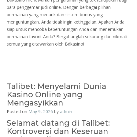
para penggemar judi online. Dengan berbagai pilihan
permainan yang menarik dan sistem bonus yang
menguntungkan, Anda tidak ingin ketinggalan. Apakah Anda
siap untuk mencoba keberuntungan Anda dan menemukan
permainan favorit Anda? Bergabunglah sekarang dan nikmati
semua yang ditawarkan oleh Bdkasino!
Talibet: Menyelami Dunia
Kasino Online yang
Mengasyikkan
Posted on
May 9, 2026
by
admin
Selamat datang di Talibet:
Kontroversi dan Keseruan