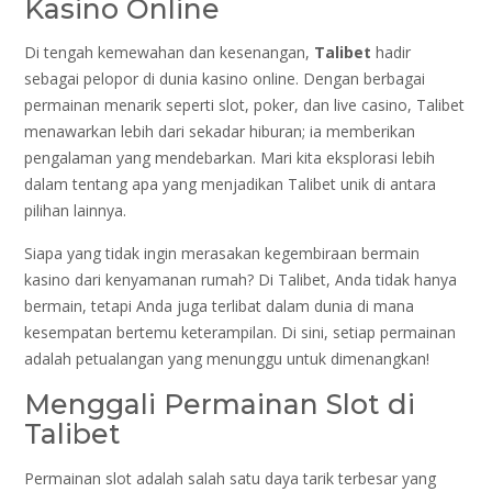
Kasino Online
Di tengah kemewahan dan kesenangan,
Talibet
hadir
sebagai pelopor di dunia kasino online. Dengan berbagai
permainan menarik seperti slot, poker, dan live casino, Talibet
menawarkan lebih dari sekadar hiburan; ia memberikan
pengalaman yang mendebarkan. Mari kita eksplorasi lebih
dalam tentang apa yang menjadikan Talibet unik di antara
pilihan lainnya.
Siapa yang tidak ingin merasakan kegembiraan bermain
kasino dari kenyamanan rumah? Di Talibet, Anda tidak hanya
bermain, tetapi Anda juga terlibat dalam dunia di mana
kesempatan bertemu keterampilan. Di sini, setiap permainan
adalah petualangan yang menunggu untuk dimenangkan!
Menggali Permainan Slot di
Talibet
Permainan slot adalah salah satu daya tarik terbesar yang