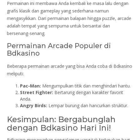
Permainan ini membawa Anda kembali ke masa lalu dengan
grafis klasik dan gameplay yang sederhana namun
mengasyikkan. Dari permainan balapan hingga puzzle, arcade
adalah tempat yang sempurna untuk bersantai dan
bersenang-senang.
Permainan Arcade Populer di
Bdkasino
Beberapa permainan arcade yang bisa Anda coba di Bdkasino
meliputi:
Pac-Man:
Mengumpulkan titik dan menghindari hantu.
Street Fighter:
Bertarung dengan karakter favorit
Anda.
Angry Birds:
Lempar burung dan hancurkan struktur.
Kesimpulan: Bergabunglah
dengan Bdkasino Hari Ini!
Bdkasino menawarkan pengalaman yang tak terlupakan bagi