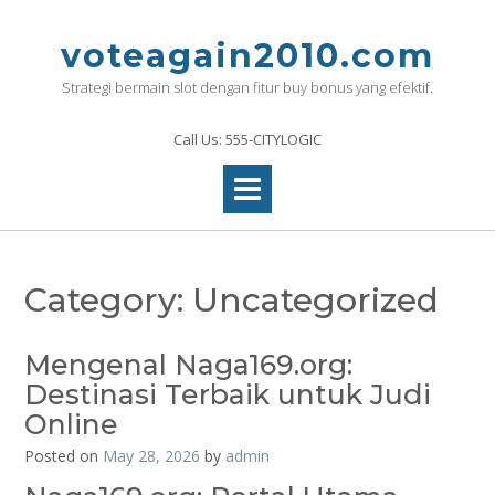
Skip
to
voteagain2010.com
content
Strategi bermain slot dengan fitur buy bonus yang efektif.
Call Us: 555-CITYLOGIC
Category:
Uncategorized
Mengenal Naga169.org:
Destinasi Terbaik untuk Judi
Online
Posted on
May 28, 2026
by
admin