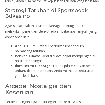
terkini, Anda bisa membuat keputusan taruhan yang lebih baik.
Strategi Taruhan di Sportsbook
Bdkasino
Agar sukses dalam taruhan olahraga, penting untuk
melakukan penelitian. Berikut adalah beberapa langkah yang
dapat Anda ikuti:
Analisis Tim:
Ketahui performa tim sebelum
memasang taruhan.
Periksa Cuaca:
Kondisi cuaca dapat mempengaruhi
hasil pertandingan.
Ikuti Berita Olahraga:
Tetap update dengan berita
terbaru dapat membantu Anda membuat keputusan
yang lebih baik.
Arcade: Nostalgia dan
Keseruan
Terakhir, jangan lupakan kategori arcade di Bdkasino.