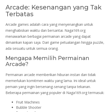
Arcade: Kesenangan yang Tak
Terbatas
Arcade games adalah cara yang menyenangkan untuk
menghabiskan waktu dan bersantai. Naga169.org
menawarkan berbagai permainan arcade yang dapat
dimainkan kapan saja. Dari game petualangan hingga puzzle,
ada sesuatu untuk semua orang.
Mengapa Memilih Permainan
Arcade?
Permainan arcade memberikan hiburan instan dan tidak
memerlukan komitmen waktu yang lama. Ini ideal untuk
pemain yang ingin bersenang-senang tanpa tekanan.
Beberapa permainan yang populer di Naga169.org termasuk:
Fruit Machines
Bubble Shooter