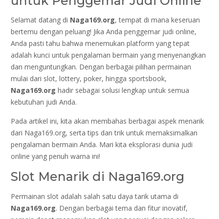
untuk Penggemar Judi Online
Selamat datang di
Naga169.org
, tempat di mana keseruan
bertemu dengan peluang! Jika Anda penggemar judi online,
Anda pasti tahu bahwa menemukan platform yang tepat
adalah kunci untuk pengalaman bermain yang menyenangkan
dan menguntungkan. Dengan berbagai pilihan permainan
mulai dari slot, lottery, poker, hingga sportsbook,
Naga169.org
hadir sebagai solusi lengkap untuk semua
kebutuhan judi Anda.
Pada artikel ini, kita akan membahas berbagai aspek menarik
dari Naga169.org, serta tips dan trik untuk memaksimalkan
pengalaman bermain Anda. Mari kita eksplorasi dunia judi
online yang penuh warna ini!
Slot Menarik di Naga169.org
Permainan slot adalah salah satu daya tarik utama di
Naga169.org
. Dengan berbagai tema dan fitur inovatif,