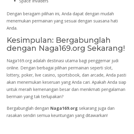
Space Invaders
Dengan beragam pilihan ini, Anda dapat dengan mudah
menemukan permainan yang sesuai dengan suasana hati
Anda.
Kesimpulan: Bergabunglah
dengan Naga169.org Sekarang!
Naga169.org adalah destinasi utama bagi penggemar judi
online. Dengan berbagai pilihan permainan seperti slot,
lottery, poker, live casino, sportsbook, dan arcade, Anda pasti
akan menemukan keseruan yang Anda cari. Apakah Anda siap
untuk meraih kemenangan besar dan menikmati pengalaman
bermain yang tak terlupakan?
Bergabunglah dengan
Naga169.org
sekarang juga dan
rasakan sendiri semua keuntungan yang ditawarkan!