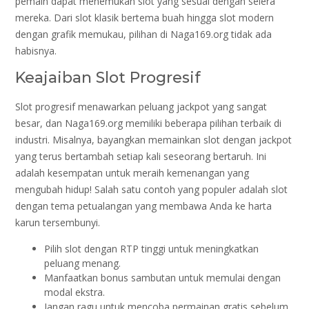
pemain dapat menemukan slot yang sesuai dengan selera
mereka. Dari slot klasik bertema buah hingga slot modern
dengan grafik memukau, pilihan di Naga169.org tidak ada
habisnya.
Keajaiban Slot Progresif
Slot progresif menawarkan peluang jackpot yang sangat
besar, dan Naga169.org memiliki beberapa pilihan terbaik di
industri. Misalnya, bayangkan memainkan slot dengan jackpot
yang terus bertambah setiap kali seseorang bertaruh. Ini
adalah kesempatan untuk meraih kemenangan yang
mengubah hidup! Salah satu contoh yang populer adalah slot
dengan tema petualangan yang membawa Anda ke harta
karun tersembunyi.
Pilih slot dengan RTP tinggi untuk meningkatkan
peluang menang.
Manfaatkan bonus sambutan untuk memulai dengan
modal ekstra.
Jangan ragu untuk mencoba permainan gratis sebelum