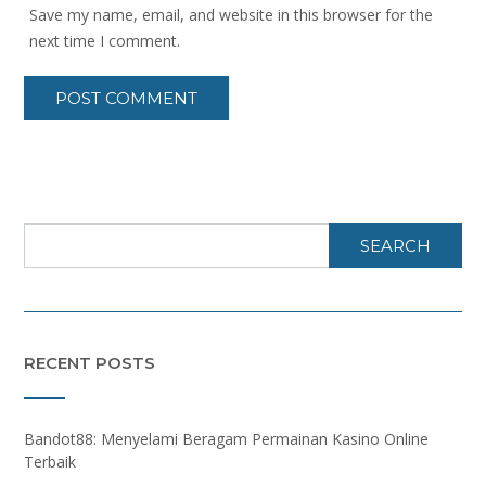
Save my name, email, and website in this browser for the
next time I comment.
SEARCH
RECENT POSTS
Bandot88: Menyelami Beragam Permainan Kasino Online
Terbaik