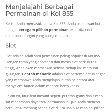
Menjelajahi Berbagai
Permainan di Koi 855
Ketika Anda memasuki dunia Koi 855, Anda akan disambut
dengan
beragam pilihan permainan
. Mari kita rinci
beberapa kategori yang paling menarik.
Slot
Slot adalah salah satu permainan paling populer di Koi 855.
Dengan tema yang bervariasi dan mesin slot berkualitas
tinggi, Anda akan merasakan sensasi setiap kali memutar
gulungan.
Contoh menarik
adalah slot bertema petualangan
yang membawa Anda menjelajahi hutan belantara atau
menyelami lautan dalam mencari harta karun.
Selain itu, fitur-fitur inovatif seperti putaran gratis dan simbol
liar menambah daya tarik permainan ini. Jika Anda mencari
cara untuk menang besar, slot di Koi 855 bisa menjadi pilihan