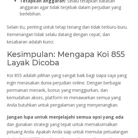
Tetapkan anggaran:
Selalu tetapkan batasan
anggaran agar tidak terjebak dalam perjudian yang
berlebihan.
Selain itu, penting untuk tetap tenang dan tidak terburu-buru.
Kemenangan tidak selalu datang dengan cepat, dan
kesabaran adalah kunci.
Kesimpulan: Mengapa Koi 855
Layak Dicoba
Koi 855 adalah pilihan yang sangat baik bagi siapa saja yang
ingin merasakan dunia perjudian online. Dengan berbagai
permainan menarik, bonus yang menggiurkan, dan
kemudahan akses, platform ini menawarkan semua yang
Anda butuhkan untuk pengalaman yang menyenangkan.
Jangan lupa untuk menjelajahi semua opsi yang ada
dan gunakan strategi yang tepat untuk memaksimalkan
peluang Anda. Apakah Anda siap untuk memulai petualangan