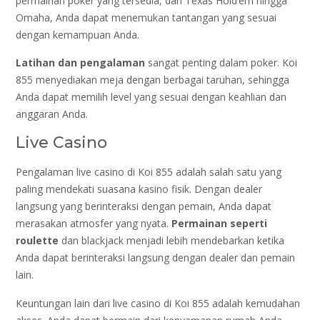
permainan poker yang tersedia, dari Texas Hold’em hingga
Omaha, Anda dapat menemukan tantangan yang sesuai
dengan kemampuan Anda.
Latihan dan pengalaman
sangat penting dalam poker. Koi
855 menyediakan meja dengan berbagai taruhan, sehingga
Anda dapat memilih level yang sesuai dengan keahlian dan
anggaran Anda.
Live Casino
Pengalaman live casino di Koi 855 adalah salah satu yang
paling mendekati suasana kasino fisik. Dengan dealer
langsung yang berinteraksi dengan pemain, Anda dapat
merasakan atmosfer yang nyata.
Permainan seperti
roulette
dan blackjack menjadi lebih mendebarkan ketika
Anda dapat berinteraksi langsung dengan dealer dan pemain
lain.
Keuntungan lain dari live casino di Koi 855 adalah kemudahan