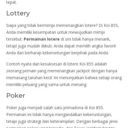
tepat.
Lottery
Siapa yang tidak bermimpi memenangkan lotere? Di Koi 855,
Anda memiliki kesempatan untuk mewujudkan mimpi
tersebut.
Permainan lotere
di sini tidak hanya menarik,
tetapi juga mudah diikuti. Anda dapat memilih angka favorit
Anda dan berharap keberuntungan berpihak pada Anda.
Contoh nyata dari kesuksesan di lotere Koi 855 adalah
seorang pemain yang memenangkan jackpot dengan hanya
memasang taruhan kecil. Ini menunjukkan bahwa setiap orang
memiliki peluang yang sama untuk menang.
Poker
Poker juga menjadi salah satu primadona di Koi 855.
Permainan ini tidak hanya mengandalkan keberuntungan,
tetapi juga strategi dan keterampilan. Dengan berbagai jenis