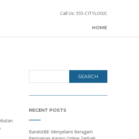
Call Us: 555-CITYLOGIC
HOME
SEARCH
RECENT POSTS
ebutan
a
Bandot88: Menyelami Beragam
Permainan Kasino Online Terbaik