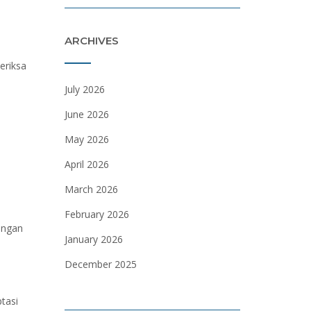
ARCHIVES
eriksa
July 2026
June 2026
May 2026
a
April 2026
March 2026
February 2026
engan
January 2026
December 2025
tasi