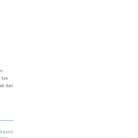
an
live
jak dan
 Kasino