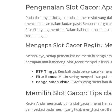
Pengenalan Slot Gacor: Apa
Pada dasarnya, slot gacor adalah mesin slot yang da
mencari berlian dalam lautan pasir. Sebuah slot gaco
fitur-fitur yang memikat. Dalam hal ini, pemain har
kemenangan.
Mengapa Slot Gacor Begitu Me
Menariknya, setiap pemain kasino memiliki pengalam
bertujuan untuk menang. Slot gacor menjadi pilihan 
RTP Tinggi:
Kembali pada persentase kemenan
Fitur Bonus:
Mesin sering menyediakan putaran
Pengalaman Visual:
Grafis yang memukau d
Memilih Slot Gacor: Tips da
Ketika Anda memasuki dunia slot gacor, memilih mesi
berinvestasi pada mesin yang tidak menghasilkan. B