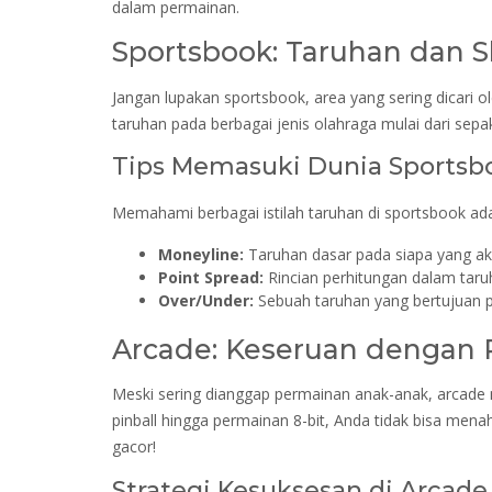
dalam permainan.
Sportsbook: Taruhan dan S
Jangan lupakan sportsbook, area yang sering dicar
taruhan pada berbagai jenis olahraga mulai dari sepa
Tips Memasuki Dunia Sportsb
Memahami berbagai istilah taruhan di sportsbook adal
Moneyline:
Taruhan dasar pada siapa yang a
Point Spread:
Rincian perhitungan dalam taru
Over/Under:
Sebuah taruhan yang bertujuan p
Arcade: Keseruan dengan 
Meski sering dianggap permainan anak-anak, arcade
pinball hingga permainan 8-bit, Anda tidak bisa mena
gacor!
Strategi Kesuksesan di Arcade