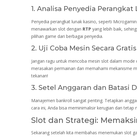
1. Analisa Penyedia Perangkat
Penyedia perangkat lunak kasino, seperti Microgamin
menawarkan slot dengan
RTP
yang lebih baik, sehi
pilihan game dari berbagai penyedia.
2. Uji Coba Mesin Secara Gratis
Jangan ragu untuk mencoba mesin slot dalam mode d
merasakan permainan dan memahami mekanisme mesin
tekanan!
3. Setel Anggaran dan Batasi D
Manajemen bankroll sangat penting. Tetapkan anggara
cara ini, Anda bisa meminimalisir kerugian dan teta
Slot dan Strategi: Memak
Sekarang setelah kita membahas menemukan slot gaco